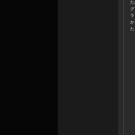
た
グ
ラ
か
た