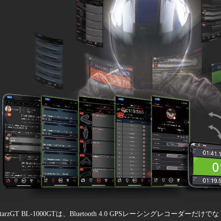
starzGT BL-1000GTは、Bluetooth 4.0 GPSレーシングレコー