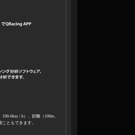
 / h、100-0km / h）、距離（100m、
計測こともできます。