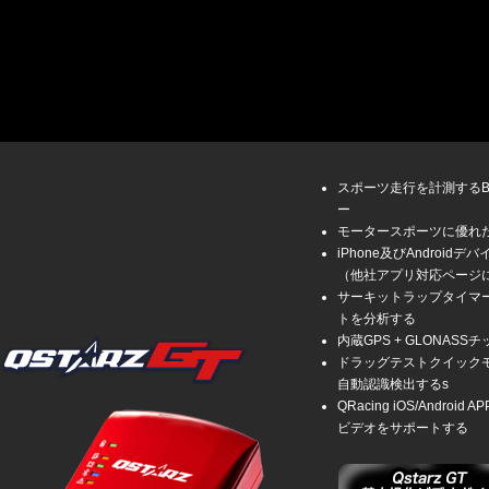
スポーツ走行を計測するBlue
ー
モータースポーツに優れた
iPhone及びAndroidデ
（他社アプリ対応ページ
サーキットラップタイマ
トを分析する
内蔵GPS + GLONA
ドラッグテストクイック
自動認識検出するs
QRacing iOS/And
ビデオをサポートする