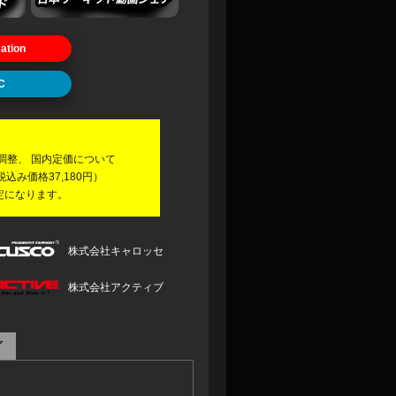
ation
C
】
調整、 国内定価について
税込み価格37,180円）
定になります。
株式会社キャロッセ
株式会社アクティブ
ア