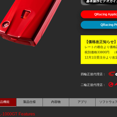
QRacing Applic
QRacing P
【価格改正知らせ
レートの都合より価格
税別価格33800円 （
12月1日受注分より改
四輪正規代理店：
二輪正規代理店：
品機能
製品仕様
内容物
アプリ
ソフトウェ
L-1000GT Features