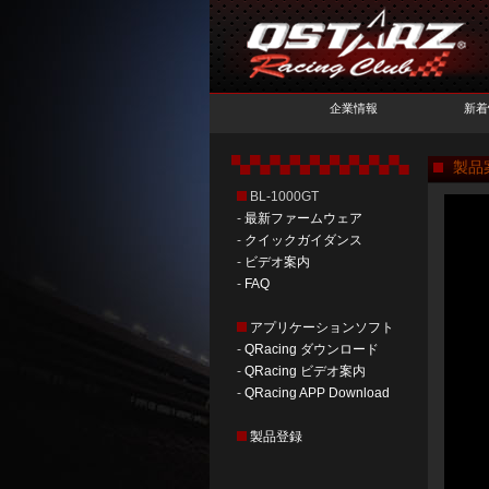
企業情報
新着
製品案
BL-1000GT
-
最新ファームウェア
-
クイックガイダンス
-
ビデオ案内
-
FAQ
アプリケーションソフト
-
QRacing ダウンロード
-
QRacing ビデオ案内
-
QRacing APP Download
製品登録