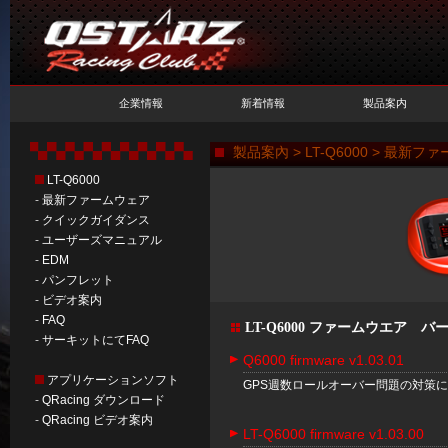
企業情報
新着情報
製品案内
製品案內 > LT-Q6000 > 最新フ
LT-Q6000
-
最新ファームウェア
-
クイックガイダンス
-
ユーザーズマニュアル
-
EDM
-
パンフレット
-
ビデオ案内
-
FAQ
LT-Q6000 ファームウエア 
-
サーキットにてFAQ
Q6000 firmware v1.03.01
アプリケーションソフト
GPS週数ロールオーバー問題の対策
-
QRacing ダウンロード
-
QRacing ビデオ案内
LT-Q6000 firmware v1.03.00