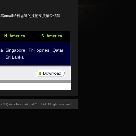
email給科思達的技術支援單位信箱
N. America
S. America
ia
Singapore
Philippines
Qatar
Sri Lanka
t © Qstarz International Co., Ltd. All right reserved.