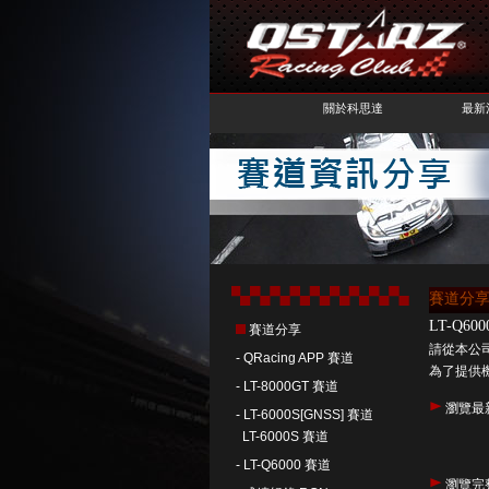
關於科思達
最新
賽道分享 
LT-Q6
賽道分享
請從本公
-
QRacing APP 賽道
為了提供機
-
LT-8000GT 賽道
瀏覽最
-
LT-6000S[GNSS] 賽道
LT-6000S 賽道
- L
T-Q6000 賽道
瀏覽完