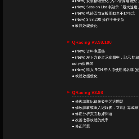
● (New) 安裝檔輕量化 (內不含賽道圖資
● (New) Session List 中顯示「最大速度
● (New) 軌跡回放支援圖動車不動模式
● (New) 3.98.200 操作手冊更新
● 軟體效能優化
QRacing V3.98.100
● (New) 資料庫重整
● (New) 左下方賽道示意圖中，顯示 軌跡
out 兩個按鍵
● (New) 匯入 RCN 帶入原使用者名稱
● 軟體效能優化
QRacing V3.98
● 修復讀取紀錄會發生閃退問題
● 修改讀取或匯入紀錄後，立即計算成績
● 修正分析頁面數據問題
● 改善改善軟體的效率
● 修正問題