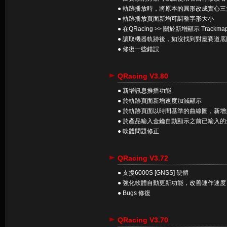
● 軌跡播放時，將原本的圓形改成實心
● 軌跡播放頁面新增可調整字形大小
● 在QRacing >> 關於新增顯示 Trackma
● 讀取機器軌跡後，如沒找到對應賽道底
● 修復一些錯誤
QRacing V3.80
● 新增訊息推播功能
● 於軌跡頁面新增速度加減顯示
● 於軌跡頁面以時間基準的曲線圖，新
● 於產品輸入金鑰自動顯示之前已輸入
● 軟體問題修正
QRacing V3.72
● 支援6000S [GNSS] 硬體
● 強化軟體自動更新功能，改善運作速度
● Bugs 修復
QRacing V3.70