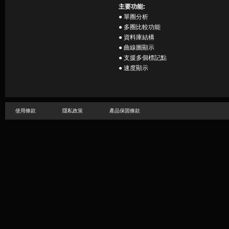
主要功能:
● 單圈分析
● 多圈比較功能
● 資料庫結構
● 曲線圖顯示
● 支援多個標記點
● 速度顯示
使用條款
隱私政策
產品保固條款