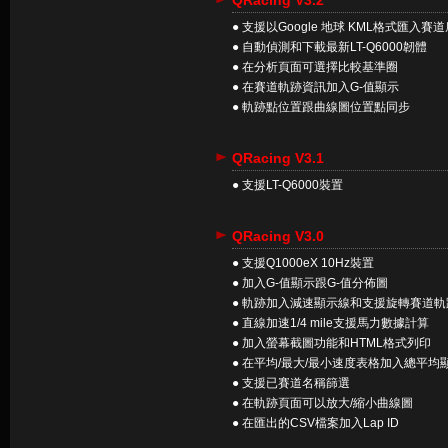
QRacing V3.2
● 支援以Google 地球 KML格式匯入賽
● 自動偵測和下載最新LT-Q6000韌體
● 在分析頁面可選擇比較基準圈
● 在賽道軌跡資訊加入G-值顯示
● 軌跡點位置跟曲線圖位置點同步
QRacing V3.1
● 支援LT-Q6000裝置
QRacing V3.0
● 支援Q1000eX 10Hz裝置
● 加入G-值顯示跟G-值分佈圖
● 軌跡加入減速顯示線和支援旋轉賽道軌
● 直線加速1/4 mile支援馬力數據計算
● 加入螢幕截圖功能和HTML格式列印
● 在平均/最大/最小速度表格加入總平均
● 支援已賽道名稱篩選
● 在軌跡頁面可以放大/縮小曲線圖
● 在匯出的CSV檔案加入Lap ID