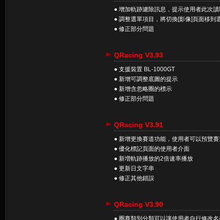
● 增加軌跡濾除訊息，提示使用者此次
● 調整選單項目，將切換[影像]頁面移到
● 修正部分問題
QRacing V3.93
● 支援裝置 BL-1000GT
● 新增可調整底圖的提示
● 新增含忽略圈的標示
● 修正部分問題
QRacing V3.91
● 新增更換賽道功能，使用者可以預覽
● 優化標記頁面的使用者介面
● 新増軌跡播放的2倍速率播放
● 更新日文字串
● 修正其他錯誤
QRacing V3.90
● 圈賽類別分類可以讓使用者自行修改名