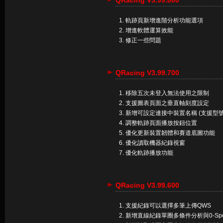
QRacing V3.99.800
軌跡頁新增進階分析功能選項
增進軟體運算效能
修正一些問題
QRacing V3.99.700
移除五次未登入無法使用之限制
支援圖表頁面之垂直軸刻度設定
新增可設定連接中裝置名稱 (支援型號: LT-Q600
調整軌跡頁面播放按鈕位置
優化更新裝置韌體和賽道底圖功能
優化讀取機器紀錄視窗
優化軌跡播放功能
QRacing V3.99.600
支援紀錄可以選擇多筆上傳QWS
新增直線紀錄單圈多條件分析與0-Spe