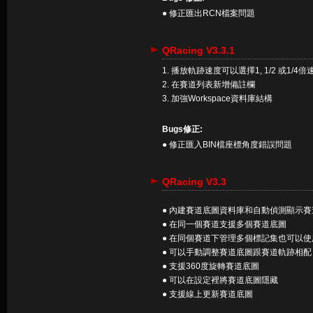
● 修正匯出RCN檔案問題
QRacing V3.3.1
1. 播放軌跡速度可以選擇1, 1/2 或1/4倍
2. 在賽道列表新增備註欄
3. 加強Workspace資料庫結構
Bugs修正:
● 修正匯入BIN檔座標角度錯誤問題
QRacing V3.3
● 內建賽道底圖資料庫和自動偵測顯示賽
● 在同一個賽道支援多個賽道底圖
● 在同個賽道下管理多個標記集也可以
● 可以手動調整賽道底圖跟賽道軌跡相配
● 支援360度旋轉賽道底圖
● 可以在設定裡將賽道底圖隱藏
● 支援線上更新賽道底圖