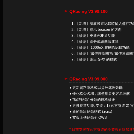
QRacing V3.99.100
【新增】讀取裝置紀錄時輸入備註功
【新增】顯示 beacon 的方向
【修復】更新AGPS 功能
【修復】部分成績無法運算
【修復】 1000eX 在刪除紀錄功能
【修復】”最佳理論圈”與”最佳連續圈
【修復】匯出 GPX 的格式
QRacing V3.99.000
● 更新資料庫格式以提升處理效能
● 優化指令名稱，讓使用者更容易理解
● "軌跡紀錄" 分類的規格修正
● 更換賽道功能, 支援：1) 官方賽道 2) 
● 新的匯出紀錄格式 (.rcnx)
● 支援上傳紀錄至 QWS
* 目前支援在官方賽道的圈賽與直線加速