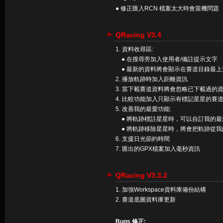
● 修正匯入RCN 檔案太大時會當機問題
QRacing V3.4
1. 資料收尋區:
● 在搜尋旁加入使用者/備註提示文字
● 最新的資料將會顯示在賽道目錄最上
2. 播放軌跡時加入距離資訊
3. 當下載賽道資料將會忽略已下載過的
4. 比較功能加入只顯示有標記星星的賽
5. 改善我的最愛功能:
● 將軌跡標註星星時，可以自訂我的最
● 將軌跡移除星星時，將會把軌跡從我
6. 支援日光節約時間
7. 匯出的GPX檔案加入毫秒資訊
QRacing V3.3.2
1. 加強Workspace資料庫備份結構
2. 賽道底圖資料庫更新
Bugs 修正: