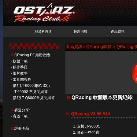
關於科思達
最新消息
產品資訊
產品資訊> QRacing軟體 > QRacin
QRacing PC應用軟體:
-
軟體下載
-
操作手冊
-
影片教學
-
常見問與答
-
搭配LT-6000S[GNSS] /
LT-6000S 常見問與答
QRacing 軟體版本更新紀錄:
-
搭配LT-Q6000常見問與答
賽道分享:
QRacing V3.99.914
-
賽道下載
支援LT-9000S
註冊產品
修正一些問題