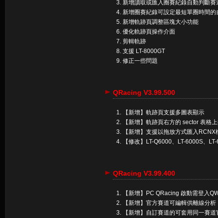
新增讀取或匯入圈賽紀錄自動判斷賽
新增圈賽紀錄可設定最短單圈時間的
新增軌跡頁調整區塊大小功能
優化軌跡頁操作介面
剪輯軌跡
支援 LT-8000GT
修正一些問題
QRacing V3.99.500
【新增】軌跡頁支援多圖表顯示
【新增】軌跡頁右方的 sector 表
【新增】支援以拖放方式匯入RCNX
【修改】LT-Q6000、LT-6000S、L
QRacing V3.99.400
【新增】PC QRacing 啟動需登
【新增】官方賽道可編輯供離線分析
【新增】自訂賽道的可套用同一賽道