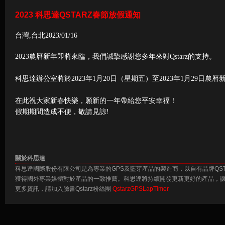
2023 科思達QSTARZ春節放假通知
台灣,台北2023/01/16
2023農曆新年即將來臨，我們誠摯感謝您多年來對Qstarz的支持。
科思達辦公室將於2023年1月20日（星期五）至2023年1月29日農
在此祝大家新春快樂，願新的一年帶給您平安幸福！
假期期間造成不便，敬請見諒!
關於科思達
科思達國際股份有限公司是為專業的GPS及藍芽產品的製造商，以自有品牌QS
獲得國外專業媒體對於產品的一致推薦。科思達將持續開發更新更好的產品，讓
更多資訊，請加入臉書Qstarz粉絲團
QstarzGPSLapTimer