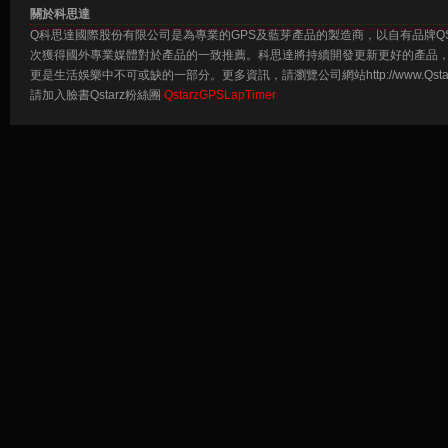
關於科思達
Q科思達國際股份有限公司是為專業的GPS及藍芽產品的製造商，以自有品牌Q
次獲得國外專業媒體對於產品的一致推薦。科思達將持續開發更新更好的產品，
更是生活娛樂中不可或缺的一部分。更多資訊，請瀏覽公司網站http://www.Qstarz
請加入臉書Qstarz粉絲團
QstarzGPSLapTimer