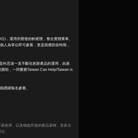
至9月29日)，運用所開發的軟硬體，整合實體賽車、
個人為單位即可參賽，更是因應防疫時期，
軸是科思達一直不斷在創新產品的運用，由過
aiwan Can Help/Taiwan is
眾能踴躍報名參賽。
、容易使用，以及物超所值的產品著稱，並多次
部分。