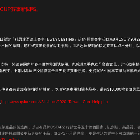
TARZ CUP賽事新聞稿。
月14日舉辦「科思達盃線上賽事Taiwan Can Help」活動(麗寶賽事活動為8月15日
全不同的氛圍；也打破實際賽事的活動規範，由科思達規劃的指定賽道採取不分組、以
手的支持，陸續在國內的賽事做性能測試使用。也感謝車手也給予寶貴意見，此活動主
技，不想因為這波疫情影響全世界賽道賽事停擺，更提案給相關車業廠商來協辦與贊助，一同響應T
傳者都有參加賽後抽獎的機會 ，獎項皆為車用相關產品外，還有$10,000禮劵讓民
詢
https://qws.qstarz.com/v2/m/docs/2020_Taiwan_Can_Help.php
藍芽產品的製造商，以自有品牌QSTARZ 行銷世界五十餘個國家，以創新、高品質
達將持續開發更新更好的產品，讓GPS不只是導航， 更是生活娛樂中不可或缺的一
GPSLapTimer