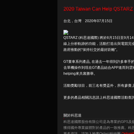
2020 Taiwan Can Help QS
台北，台灣 2020年07月15日
QSTARZ (科思達國際) 將於8月15日至9
線上分析軌跡的功能，活動打造出與電競完
政府推動的"保持社交的最好距離"。
GT賽車系列產品, 在過去一年得到許多車
去單機操作到現在GT產品結合APP進而到雲端科
helping來共襄勝舉。
活動獎勵項目，前三名有獎盃外，所有參賽上
更多的產品相關訊息請上科思達國際活動查
關於科思達
科思達國際股份有限公司是為專業的GPS及
獲得國外專業媒體對於產品的一致推薦。科思
更多資訊，請加入臉書Qstarz粉絲團
Qstarz