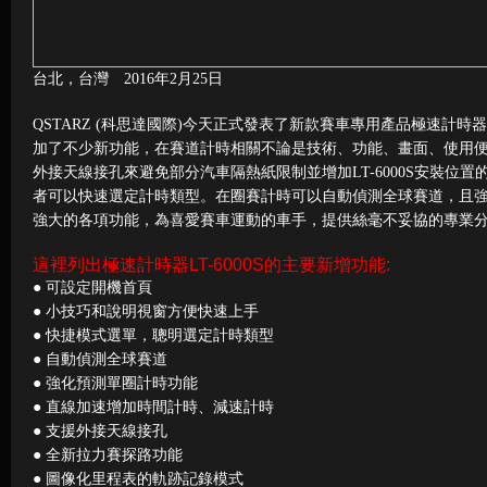
台北，台灣 2016年2月25日
QSTARZ (科思達國際)今天正式發表了新款賽車專用產品極速計時器LT
加了不少新功能，在賽道計時相關不論是技術、功能、畫面、使用
外接天線接孔來避免部分汽車隔熱紙限制並增加LT-6000S安裝位置
者可以快速選定計時類型。在圈賽計時可以自動偵測全球賽道，且強化
強大的各項功能，為喜愛賽車運動的車手，提供絲毫不妥協的專業
這裡列出極速計時器LT-6000S的主要新增功能:
● 可設定開機首頁
● 小技巧和說明視窗方便快速上手
● 快捷模式選單，聰明選定計時類型
● 自動偵測全球賽道
● 強化預測單圈計時功能
● 直線加速增加時間計時、減速計時
● 支援外接天線接孔
● 全新拉力賽探路功能
● 圖像化里程表的軌跡記錄模式