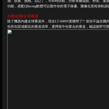
測、競賽、挑戰、自訂），可即時比較，分析單圈成績、秒差、速度和
功能，搭配QRacing軟體可以製作你的電子路書。圖像化里程表
自動偵測全球賽道
除了機器內建全球賽道外，現在LT-6000S更聰明了!! 當你不論在
你所在區域鄰近的賽道清單，選擇當中你要去的賽道，確認後即可