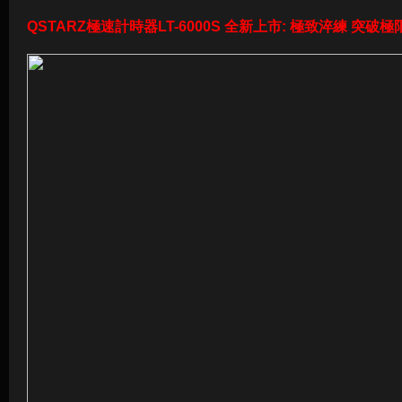
QSTARZ極速計時器LT-6000S 全新上市: 極致淬練 突破極