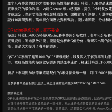
並非只有專業的技師才需要使用高性能的賽道計時器，只要你是速度的愛
賽車技巧的最佳利器。內建G-sensor 動力感測器，提供10小時長
作或設定，也有功能說明視窗輔助說明。開機首頁可調整，可選擇
記錄10萬圈資料，萬年曆介面歷史資料查詢，能快速瀏覽、分析和
QRacing專業分析，毫不妥協
極速計時器LT-6000S搭載QRacing賽車專用分析軟體，表單
賽道資料，透過播放功能，能清楚分析出G值分佈，進彎和出彎的
能，更是大大提升了賽車的樂趣。
QSTARZ累積了超過10年的GPS研發經驗，以及深入了解賽車運動那分
市。嚮往高性能與極致駕馭樂趣的熱血車迷們，極速計時器LT-600
新品上市期間加贈原廠選購配件的3米外接天線一組，對LT-6000S
更多的賽車產品相關訊息請上科思達國際官網查詢 http://racing.qstarz.com
關於科思達
Q科思達國際股份有限公司是為專業的GPS及藍芽產品的製造商，以自有品牌Q
次獲得國外專業媒體對於產品的一致推薦。科思達將持續開發更新更好的產品，
更是生活娛樂中不可或缺的一部分。更多資訊，請瀏覽公司網站http://www.Qstarz