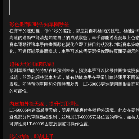
彩色畫面即時告知單圈秒差
在賽車的運動裡，每0.1秒的差距，都是對自我極限的挑戰。極速計時器L
高速的運動中能清楚知道自己的成績狀態，車手都能透過螢幕上色
賽車運動裡讓車手由畫面顏色變化立即了解目前狀況和判斷賽車策略，
化，可選擇顯示畫面樣式，車手可以依需要選擇你即時頁面要顯示
超強大預測單圈功能
預測單圈功能的特點在於預測未來，預測車手可以比最佳圈快或慢
成績，並即刻調整駕車方式，能有助於車手在平常訓練時運用不同
表現。即時預測單圈和分段時間差異，LT-6000S更進階用圖形
的可能性。
內建加外接天線，提升使用彈性
LT-6000S內建高感度天線，讓產品能應付各種戶外環境。此次在
避免部分汽車隔熱紙限制，並增加LT-6000S安裝位置的彈性，
可彈性將LT-6000S固定於副駕可操作位置。
貼心功能，即刻上手